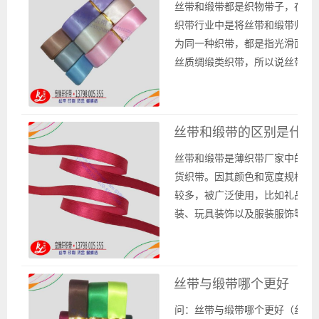
地是相同的。丝带和缎带一般是
丝带和缎带都是织物带子，在薄
采用涤纶纱线或是尼龙纱线、腈
织带行业中是将丝带和缎带归类
纶等材料的纱线织...
为同一种织带，都是指光滑面的
丝质绸缎类织带，所以说丝带和
缎带的区别就是没有区别，是指
一种款式的织带。丝带和缎带的
表面是绸缎类的光滑表面，从手
丝带和缎带的区别是什么
感和视觉方面来说，质感光滑、
柔软，具有较好的光泽度，因此
丝带和缎带是薄织带厂家中的现
通常用于礼品包装、节日装饰、
货织带。因其颜色和宽度规格比
服装饰品、礼品包...
较多，被广泛使用，比如礼品包
装、玩具装饰以及服装服饰等方
面都有使用。在薄织带行业中是
将丝带和缎带按照一样的织带款
式看待，没有区别，都有光滑面
丝带与缎带哪个更好（丝
的绸缎类丝质织带。 丝带和缎
带是常见的织带产品，在质感、
问：丝带与缎带哪个更好（丝带