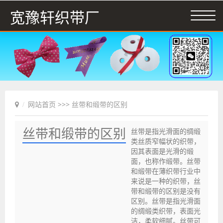
宽豫轩织带厂
网站首页
>>> 丝带和缎带的区别
丝带和缎带的区别
丝带是指光滑面的绸缎
类丝质窄幅状的织带，
因其表面是光滑的缎
面，也称作缎带。丝带
和缎带在薄织带行业中
来说是一种的织带，丝
带和缎带的区别是没有
区别。丝带是指光滑面
的绸缎类织带，表面光
洁，柔软细腻。丝带可