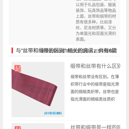
以用于礼品包装、服装
装饰、玩具饰品等物品
上面，丝带和缎带的材
质有很多种，比如涤
纶、尼龙材质等，又分
为单面光和双面光滑的
表面。
与“丝带和缎带的区别” 相关的资讯，共有6篇
需要丝带和缎带的区别请联系宽豫轩织带厂
缎带和丝带有什么区别
缎带和丝带没有区别。在薄
织带行业中的缎带是指光滑
面的绸缎类织带，丝带也是
指光滑面的绸缎类丝质织
带。在薄织带厂家来说，缎
带和丝带都是织带的一种。
只是在丝带缎带里面按照质
丝带和缎带是一样的吗
量来讲，有所区分，有些人