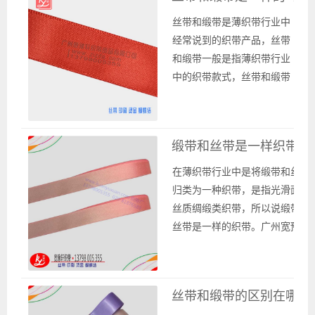
会说好质量的涤纶材质称作
丝带和缎带是薄织带行业中
涤纶丝带，普通质量的称作
经常说到的织带产品，丝带
缎带。 缎带通常比较光滑，
和缎带一般是指薄织带行业
质地比较软而且有光泽。它
中的织带款式，丝带和缎带
们通常是...
是一样的织带，是指光滑面
的绸缎类丝质织带，叫做缎
带，人们也习惯也称作丝
缎带和丝带是一样织带吗
带。一般分为普通质量缎带
和高密度涤纶缎带。 丝带和
在薄织带行业中是将缎带和丝带
缎带从纺织原料方面来说也
归类为一种织带，是指光滑面的
没有不同，一般是采用涤纶
丝质绸缎类织带，所以说缎带和
纱线或是尼龙纱线、丙纶纱
丝带是一样的织带。广州宽豫轩
线或是腈...
织带厂是一家专业生产和批发各
种织带的厂家，我们可以为客户
提供高品质的丝带和缎带，并提
丝带和缎带的区别在哪里
供定制服务。 缎带和丝带的质