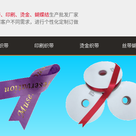
带、印刷、烫金、蝴蝶结
生产批发厂家
据客户不同需求，进行个性化定制订做
织带
印刷织带
烫金织带
丝带