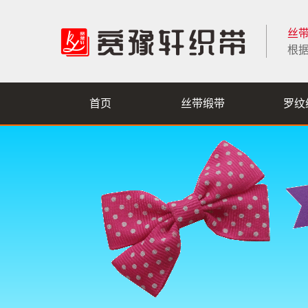
丝
根
首页
丝带缎带
罗纹