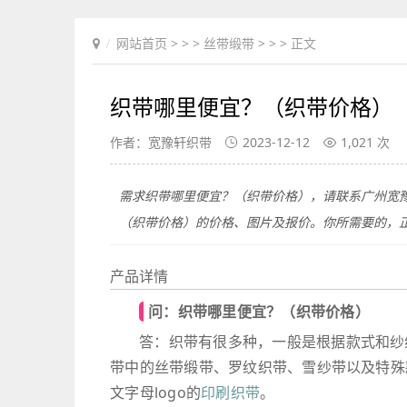
网站首页
> > >
丝带缎带
> > > 正文
织带哪里便宜？（织带价格）
作者：宽豫轩织带
2023-12-12
1,021 次
需求织带哪里便宜？（织带价格），请联系广州宽
（织带价格）的价格、图片及报价。你所需要的，
产品详情
问：织带哪里便宜？（织带价格）
答：织带有很多种，一般是根据款式和纱
带中的丝带缎带、罗纹织带、雪纱带以及特殊
文字母logo的
印刷织带
。