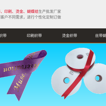
带、印刷、烫金、蝴蝶结
生产批发厂家
据客户不同需求，进行个性化定制订做
织带
印刷织带
烫金织带
丝带