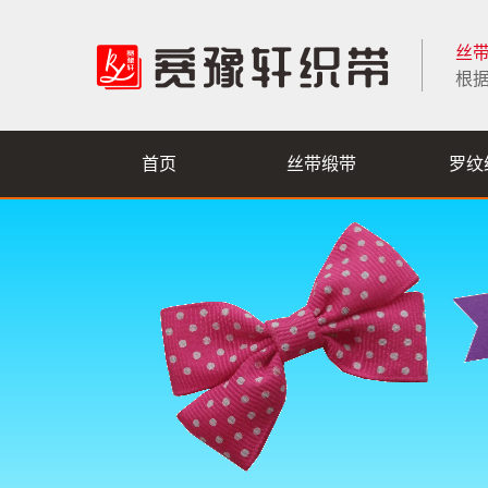
丝
根
首页
丝带缎带
罗纹