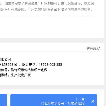
读，如果你需要了解织带生产厂家的织带订做与织带价格，以及织
轩织带厂在线客服。广州宽豫轩织带饰品有限公司竭诚为你服务。
联系我们
有限公司
8668101，联系电话：13798-005-355
微信号，咨询织带价格和织带定做
蝴蝶结，生产批发厂家
下一篇：
10码丝带是多长（丝带的码数）