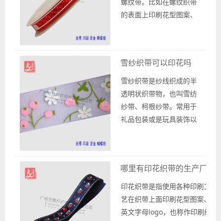
螺纹带。比如在螺纹织带
的表面上印刷花型图案、
英文字母logo，称作印花
织带，印花织带是可以根
据客户的需求定做印刷公
雪纱织带可以印花吗
司名称或是商标以及电话
号码等信息。在织带的表
雪纱织带是纱线织成的半
面上印花方法包括热转
透明状织带物，也叫雪纺
印、丝印和烫印等，一般
纱带、柯根纱带。常用于
是根据需求选择适合的印
礼品包装或是玩具装饰以
刷工艺，比如选择丝印工
及服装等方面，雪纱织带
艺印刷花型图...
具有轻薄、透气、飘洒等
特点，因此非常受消费者
哪里有印花织带的生产厂家
喜爱。一般常用的雪纱织
带有两种材质的纱线织
印花织带是指使用各种印刷工
成，一种是尼龙纱线织成
艺在织带上面印刷花型图案、
的雪纱织带，另外一种是
英文字母logo，也称作印刷织