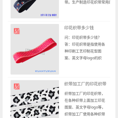
涤纶纱线织成的雪纱带。
带。生产制造印花织带常用的
至于雪纱织带是否可以印
印刷工艺有丝印工艺、热转印
花，答案...
工艺、烫印工艺以及其他发泡
等等工艺，以上几种是经常使
印花织带多少钱
用的，也是比较常见的印刷工
艺。在各种织带上面都是印刷
问：印花织带多少钱？
花型图案、英文字母logo，非
答：印花织带是指使用各
常方便。 那么哪里有印花织带
种印刷工艺印制花型图
的生产厂...
案、英文字母logo的织
带，在织带厂家生产印花
织带时一般是根据需求选
择各种款式的织带以及各
织带加工厂的印花织带
种印刷工艺生产的印刷织
带。 印花织带的价格是根
织带加工厂的印花织带，
据相应的织带，以及印刷
在各种织带上面加工印花
工艺，还有印花的图案等
图案、英文字母logo等，
详细参数所决定的。也就
织带加工厂使用各种织带