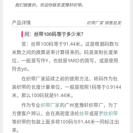
我们销售的，欢迎你联系宽豫轩织带。
产品详情
织带厂家 销售批发
问：丝带100码等于多少米？
答：丝带100码等于91.44米。这是根据码数与
米数之间的换算进率计算得来的。码是英制长度单
位，一般是写作Y，也就是YARD的简写，或是使用
符合yd。
在织带厂家延续之前的使用方法，将码作为包
装织带的长度计量单位，一般是按照1码等于0.9144
米，那么100码就是91.44米。
作为专业
织带厂家
的广州宽豫轩织带厂，为了
方便客户辨认，会在高密度涤纶
丝带
或是
罗纹织带
等织带的包装上面多将100码与91.44米一同标注出
来。