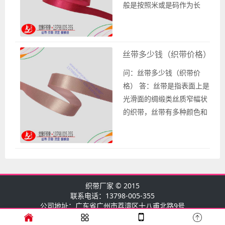
般是按照米或是码作为长
度计量单位。丝带多少钱
需要根据多方面的因素综
合计算才能得出相应的丝
丝带多少钱（织带价格）
带价格。 丝带的宽度尺寸
以及品质有很多种，不同
问：丝带多少钱（织带价
的宽度尺寸以及品质不
格） 答：丝带是指表面上是
同，丝带的价格也是不一
光滑面的绸缎类丝质窄幅状
样的。比如丝带宽度尺寸
的织带，丝带有多种颜色和
有3mm、6mm、9mm等
宽度尺寸以及不同的款式和
等，丝带品质有普通...
使用各种纱线织成的不同丝
带，对于丝带多少钱是指织
带价格是多少。 丝带多少钱
的织带价格是根据相应的丝
织带厂家
© 2015
带款式和丝带宽度尺寸以及
联系电话：13798-005-355
需要的丝带数量等综合计算
公司地址：广东省广州市荔湾区十八甫北路9号
得来。不同的丝带款式和丝