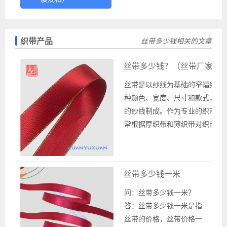
织带产品
丝带多少钱相关的文章
丝带多少钱？（丝带厂家直
丝带是以纱线为基础的窄幅纺织
种颜色、宽度、尺寸和款式，由
的纱线制成。作为专业的织带生
常根据厚织带和薄织带对织带进
织带工厂使用的织带类型包括厚
背包带、汽车安全带等，以及薄
用于礼品包装或玩具装饰的丝带
丝带多少钱一米
和雪纺丝带。丝带有196种颜色
不同宽度尺...
问：丝带多少钱一米？
答：丝带多少钱一米是指
丝带的价格，丝带价格一