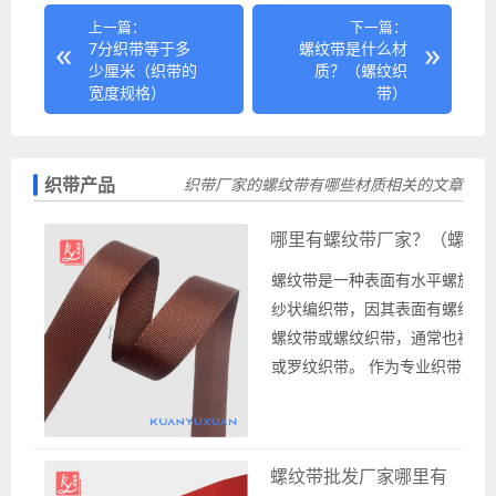
上一篇：
下一篇：
7分织带等于多
螺纹带是什么材
少厘米（织带的
质？（螺纹织
宽度规格）
带）
织带产品
织带厂家的螺纹带有哪些材质相关的文章
哪里有螺纹带厂家？（螺纹
螺纹带是一种表面有水平螺旋纹
纱状编织带，因其表面有螺纹纹
螺纹带或螺纹织带，通常也被称
或罗纹织带。 作为专业织带厂家
供各种螺纹带批发销售，这些螺
照现货供应批发销售的织带款式
颜色和宽度尺寸以及不同材质和
螺纹带批发厂家哪里有
式。 在具体的使用中可以根据相