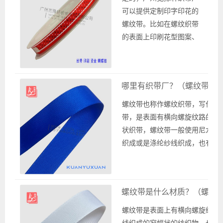
织带厂是专业的织带厂家为你
可以提供定制印字印花的
提供各种款式的织带批发，可
螺纹带。比如在螺纹织带
以根据客...
的表面上印刷花型图案、
英文字母logo，称作印花
织带，印花织带是可以根
据客户的需求定做印刷公
哪里有织带厂？（螺纹带批
司名称或是商标以及电话
号码等信息。在织带的表
螺纹带也称作螺纹织带，写作罗
面上印花方法包括热转
带，是表面有横向螺旋纹路的窄
印、丝印和烫印等，一般
状织带，螺纹带一般使用尼龙纱
是根据需求选择适合的印
织成或是涤纶纱线织成，也有使
刷工艺，比如选择丝印工
丙纶纱线或是腈纶纱线或是其他
艺印刷花型图...
线织成，不同纱线织成的螺纹带
手感和视觉上面会有一定的差别
螺纹带是什么材质？（螺纹
分辨纱线种类的方法也有很多，
如火烧闻气味或是手感等等方面
螺纹带是表面上有横向螺旋纹路
有一定的辨别方法。 哪里有...
线织成的窄幅状的纺织物，也称