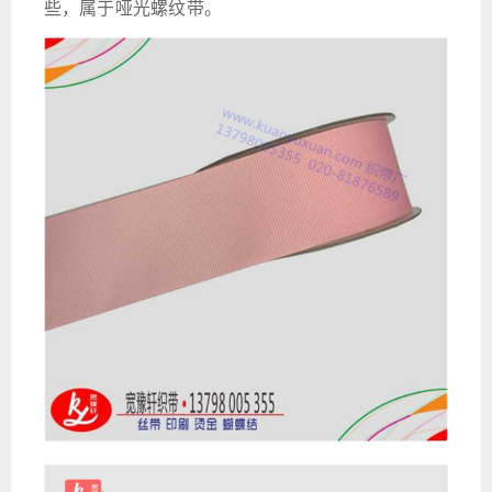
些，属于哑光螺纹带。