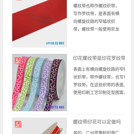
求选择合适...
螺纹带也称作螺纹织带，
写作罗纹带，是表面有横
向螺旋纹路的窄幅状织
带，螺纹带一般使用尼龙
纱线织成或是涤纶纱线织
成，也有使用丙纶纱线或
是腈纶纱线或是其他纱线
印花螺纹带是印花罗纹带吗
织成，不同纱线织成的螺
纹带在手感和视觉上面会
表面上有横向螺旋纹路的窄幅
有一定的差别，分辨纱线
状织带，称作螺纹带，也写作
种类的方法也有很多，比
罗纹带。在这些织带的表面上
如火烧闻气味或是手感等
使用印刷工艺印制花型图案、
等方面都有一定的辨别方
英文字母logo，称作印花织带
法。 寻找螺...
或是印花螺纹带，所以说印花
螺纹带也是印花罗纹带，只是
螺纹带印花可以定做吗
在写法上面的不同而已，其实
是一种织带类型。 广州宽豫轩
是的，广州宽豫轩织带厂