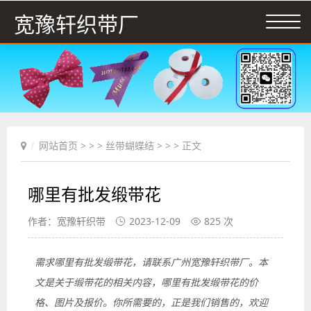
宽豫轩织带厂
网站首页
> > >
丝带蝴蝶结
> > > 正文
哪里有批发缎带花
作者：宽豫轩织带
2023-12-09
825 次
需求哪里有批发缎带花，请联系广州宽豫轩织带厂。本
文是关于缎带花的相关内容，哪里有批发缎带花的价
格、图片及报价。你所需要的，正是我们销售的，欢迎