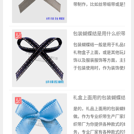
客户提供各种...
带制作，比如丝带缎带或是罗纹
带以及雪纱带，还有印刷织带等
式的织带，不论哪一种织带都是
以生产制作成蝴蝶结或是其他款
包装蝴蝶结是用什么织带做
的花饰品，不同款式的蝴蝶结花
品也可以用在各种场景下，比如
包装蝴蝶结一般是用于礼品或是
品包装或是玩具装饰，以及服...
礼物盒子上面，或是其他玩具装
饰以及服装服饰等方面，主要用
于包装使用时，作为装饰使用的
蝴蝶结花饰品，这些花饰品可以
很好的装饰其产品，以此提高精
美度与高档感，给人以更多的独
礼盒上面用的包装蝴蝶结可
特印象，广州宽豫轩织带厂为你
提供各种款式的织带生产制作的
是的，礼品上面用的包装蝴蝶结
包装蝴蝶结批发与销售，比如使
做。作为专业织带生产厂家的广
用光滑面的丝带缎...
织带厂为你提供各种款式的蝴蝶
务，专业厂家有各种款式的常用