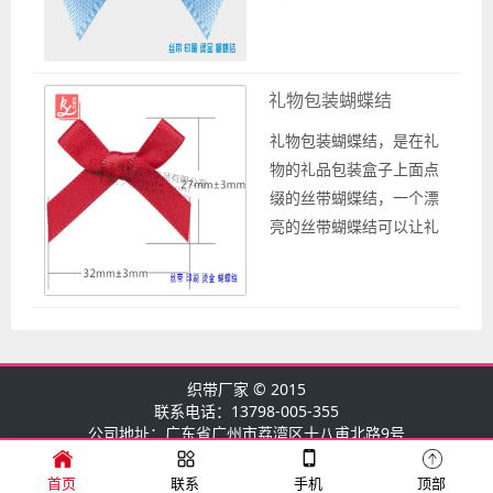
快速为你安排定做包装蝴蝶结事
就可以减少生产货品的时间，为
多商机。 广州宽豫轩织带厂是专
礼物包装蝴蝶结
厂家，为你提供各种织带批发以
生产定做，...
礼物包装蝴蝶结，是在礼
物的礼品包装盒子上面点
缀的丝带蝴蝶结，一个漂
亮的丝带蝴蝶结可以让礼
物更加的高大上，是礼物
包装不可缺少的点睛之
物。 人们在购买礼物送人
之时，礼物包装盒上面添
加的饰物可以将礼物凸显
织带厂家
© 2015
的更加美观好看，礼物包
联系电话：13798-005-355
装蝴蝶结就是重要的礼品
公司地址：广东省广州市荔湾区十八甫北路9号
包装之物。 丝带蝴蝶结可
以定做吗？ 那么礼物包装
首页
联系
手机
顶部