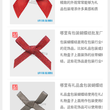
精致的外观常常能够为礼
品包装增添许多美感和质
感。而广州宽豫轩织带厂
正是一家专业从事各种织
带生产和批发的厂家，也
哪里有包装蝴蝶结批发厂家
包括生产制作缎带蝴蝶
结，为客户提供定制包装
包装蝴蝶结是用在包装行业中
用缎带蝴蝶结的服务，根
的花饰品，比如礼品包装或是
据客户的需求或是提供实
礼物盒子上面装饰的丝带蝴蝶
物样品进行定做花饰品蝴
结，这些花饰品是包装行业中
蝶结。 为了制作出美观而
经常采用的装饰物。寻找包装
坚固的缎带...
蝴蝶结批发厂家请联系广州宽
豫轩织带厂为你提供服务。蝴
哪里有礼品盒包装蝴蝶结的
蝶结花饰品是很多行业的需
求，为了满足需求，专业织带
礼品盒包装蝴蝶结使用在礼品或
厂家的广州宽豫轩织带厂在生
礼物盒子上面用作包装使用的花
产各种织带的同时，也为广大
品，这些花饰品可以使用很多种